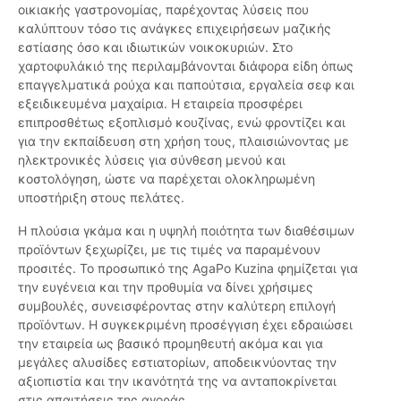
οικιακής γαστρονομίας, παρέχοντας λύσεις που
καλύπτουν τόσο τις ανάγκες επιχειρήσεων μαζικής
εστίασης όσο και ιδιωτικών νοικοκυριών. Στο
χαρτοφυλάκιό της περιλαμβάνονται διάφορα είδη όπως
επαγγελματικά ρούχα και παπούτσια, εργαλεία σεφ και
εξειδικευμένα μαχαίρια. Η εταιρεία προσφέρει
επιπροσθέτως εξοπλισμό κουζίνας, ενώ φροντίζει και
για την εκπαίδευση στη χρήση τους, πλαισιώνοντας με
ηλεκτρονικές λύσεις για σύνθεση μενού και
κοστολόγηση, ώστε να παρέχεται ολοκληρωμένη
υποστήριξη στους πελάτες.
Η πλούσια γκάμα και η υψηλή ποιότητα των διαθέσιμων
προϊόντων ξεχωρίζει, με τις τιμές να παραμένουν
προσιτές. Το προσωπικό της AgaPo Kuzina φημίζεται για
την ευγένεια και την προθυμία να δίνει χρήσιμες
συμβουλές, συνεισφέροντας στην καλύτερη επιλογή
προϊόντων. Η συγκεκριμένη προσέγγιση έχει εδραιώσει
την εταιρεία ως βασικό προμηθευτή ακόμα και για
μεγάλες αλυσίδες εστιατορίων, αποδεικνύοντας την
αξιοπιστία και την ικανότητά της να ανταποκρίνεται
στις απαιτήσεις της αγοράς.