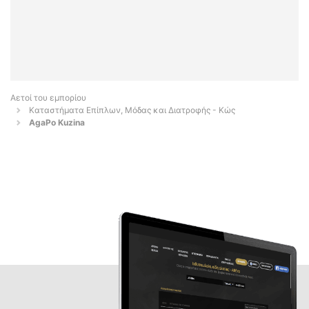
Αετοί του εμπορίου
Καταστήματα Επίπλων, Μόδας και Διατροφής - Κώς
AgaPo Kuzina