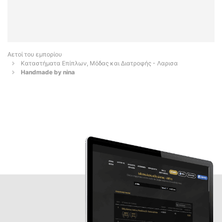
Αετοί του εμπορίου
Καταστήματα Επίπλων, Μόδας και Διατροφής - Λαρισα
Handmade by nina