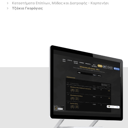
Καταστήματα Επίπλων, Μόδας και Διατροφής - Καρπενήσι
Τζάκια Γκορόγιας