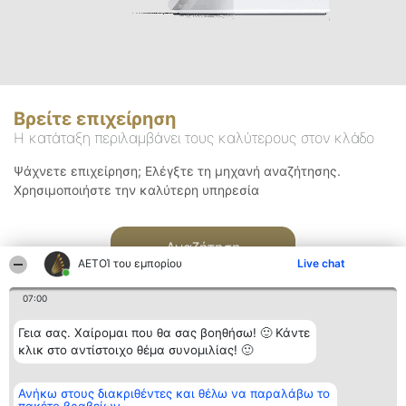
Βρείτε επιχείρηση
Η κατάταξη περιλαμβάνει τους καλύτερους στον κλάδο
Ψάχνετε επιχείρηση; Ελέγξτε τη μηχανή αναζήτησης.
Χρησιμοποιήστε την καλύτερη υπηρεσία
Αναζήτηση
ΑΕΤΟΊ του εμπορίου
Live chat
07:00
Γεια σας. Χαίρομαι που θα σας βοηθήσω! 🙂 Κάντε
κλικ στο αντίστοιχο θέμα συνομιλίας! 🙂
Διοργανωτής της
Κατάταξη
Επικοινωνία
Ανήκω στους διακριθέντες και θέλω να παραλάβω το
κατάταξης
Διακριθέντες
Επικοινωνία