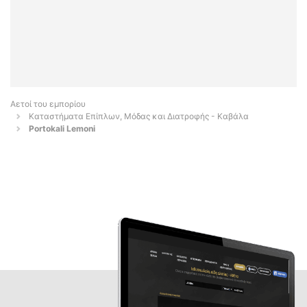
Αετοί του εμπορίου
Καταστήματα Επίπλων, Μόδας και Διατροφής - Καβάλα
Portokali Lemoni