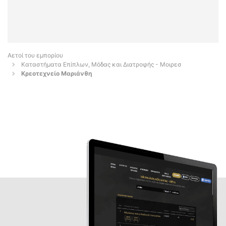
Αετοί του εμπορίου
Καταστήματα Επίπλων, Μόδας και Διατροφής - Μοιρεσ
Κρεοτεχνείο Μαριάνθη