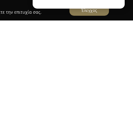
Έλεγχος
τε την επιτυχία σας.
σία στον τομέα των ναυτιλιακών προϊόντων από
μαντικό σημείο αναφοράς στον Πειραιά, στην οδό
έτει εκτενή ποικιλία ειδών για σκάφη,
ο και εξειδικευμένες ανάγκες εξοπλισμού,
, σωστικών μέσων, χρωμάτων, λιπαντικών αλλά
 συστημάτων ναυσιπλοΐας.
εί βασικό πυλώνα της εταιρείας, με
οση των παραγγελιών, συχνά πριν από το
, και δυνατότητα αυθημερόν διανομής στην