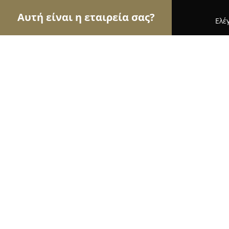
Αυτή είναι η εταιρεία σας?
Ελέ
Αετοί του εμπορίου
Καταστήματα Επίπλων, Μόδα
Stefanou Marine
9.3
(179)
Πειραιάς, ΚΟΝΩΝΟΣ 11
Εμφάνιση αριθμού τηλεφώνου