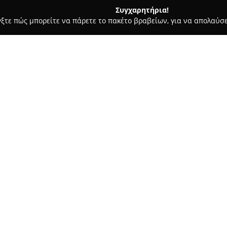
Συγχαρητήρια!
γξτε πώς μπορείτε να πάρετε το πακέτο βραβείων, για να απολαύσε
ς και Διατροφής - Πειραιάς
Stefanou Marine
Σχετικά με την εταιρεία:
Η
Stefanou Marine
, με παρου
το 1936, αναγνωρίζεται ως ση
Κονώνου 11. Η επιχείρηση διαθ
ικανοποιώντας τόσο βασικές όσ
Δείτε περισσότερα >>
συμπεριλαμβανομένων αγκυρών
και καινοτόμων ηλεκτρονικών
Η εξυπηρέτηση πελατών αποτελ
διασφαλισμένη έγκαιρη παράδ
προβλεπόμενο χρονοδιάγραμμα