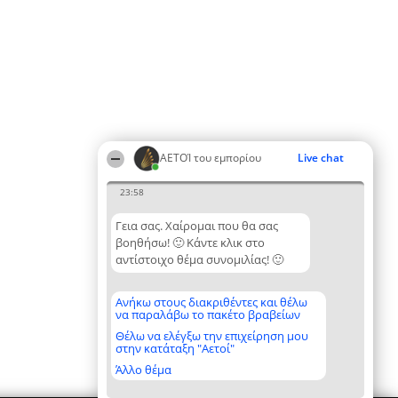
ΑΕΤΟΊ του εμπορίου
Live chat
23:58
Γεια σας. Χαίρομαι που θα σας
βοηθήσω! 🙂 Κάντε κλικ στο
αντίστοιχο θέμα συνομιλίας! 🙂
Ανήκω στους διακριθέντες και θέλω
να παραλάβω το πακέτο βραβείων
Θέλω να ελέγξω την επιχείρηση μου
στην κατάταξη "Αετοί"
Άλλο θέμα