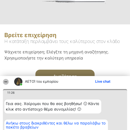
Βρείτε επιχείρηση
Η κατάταξη περιλαμβάνει τους καλύτερους στον κλάδο
Ψάχνετε επιχείρηση; Ελέγξτε τη μηχανή αναζήτησης.
Χρησιμοποιήστε την καλύτερη υπηρεσία
Αναζήτηση
ΑΕΤΟΊ του εμπορίου
Live chat
11:26
Γεια σας. Χαίρομαι που θα σας βοηθήσω! 🙂 Κάντε
κλικ στο αντίστοιχο θέμα συνομιλίας! 🙂
Διοργανωτής της
Κατάταξη
Επικοινωνία
Ανήκω στους διακριθέντες και θέλω να παραλάβω το
κατάταξης
Διακριθέντες
Επικοινωνία
πακέτο βραβείων
BEAUTIFUL COMPANY
Λίστα όλων