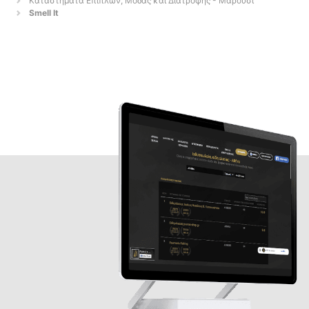
Καταστήματα Επίπλων, Μόδας και Διατροφής - Μαρούσι
Smell It