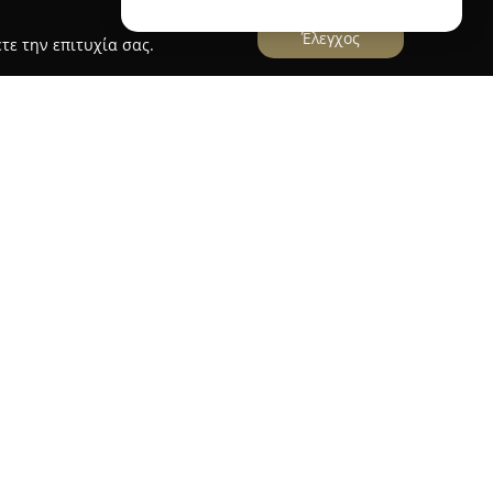
Έλεγχος
τε την επιτυχία σας.
reek art souvenirs from Greece made in Greece
στην Εγνατία 113, λειτουργεί το κατάστημα
Η
 οποίο δραστηριοποιείται στον χώρο του εμπορίου
ντική παράδοση. Η επιχείρηση ειδικεύεται τόσο
αυθεντικά ελληνικά αναμνηστικά, προσφέροντας
 φιλάθλους και όσους ενδιαφέρονται για
ιλογές όπως μπλουζάκια, είδη ποδοσφαίρου για
αι μοναδικά ελληνικά καλλιτεχνικά σουβενίρ που
 Η συλλογή συμπληρώνεται από χειροτεχνήματα