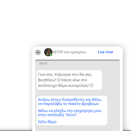
ΑΕΤΟΊ του εμπορίου
Live chat
05:37
Γεια σας. Χαίρομαι που θα σας
βοηθήσω! 🙂 Κάντε κλικ στο
αντίστοιχο θέμα συνομιλίας! 🙂
Ανήκω στους διακριθέντες και θέλω
να παραλάβω το πακέτο βραβείων
Θέλω να ελέγξω την επιχείρηση μου
στην κατάταξη "Αετοί"
Άλλο θέμα