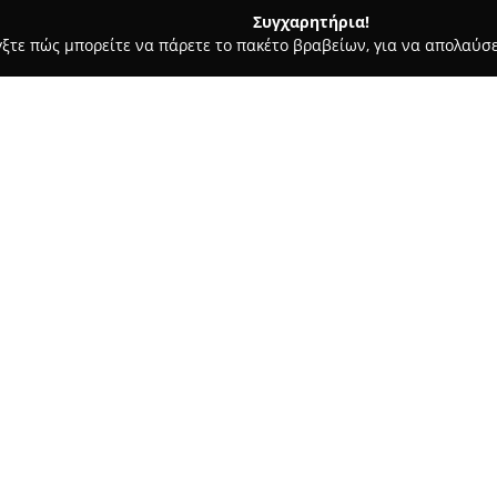
Συγχαρητήρια!
γξτε πώς μπορείτε να πάρετε το πακέτο βραβείων, για να απολαύσε
ας και Διατροφής - Θεσσαλονίκη
Η Μπουτίκ ΤΩΝ Φιλάθλων -G
t souvenirs from
Σχετικά με την εταιρεία:
Στο κέντρο της Θεσσαλονίκης, 
Μπουτίκ ΤΩΝ Φιλάθλων
, το
από το 1987 και διαθέτει σημα
σε αθλητικά είδη όσο και σε 
εκτενή συλλογή προϊόντων για
Δείτε περισσότερα >>
αυθεντικά εγχώρια δώρα.
Το κατάστημα περιλαμβάνει επ
όλες τις προτιμήσεις, καθώς κ
έχουν παραχθεί στην Ελλάδα.