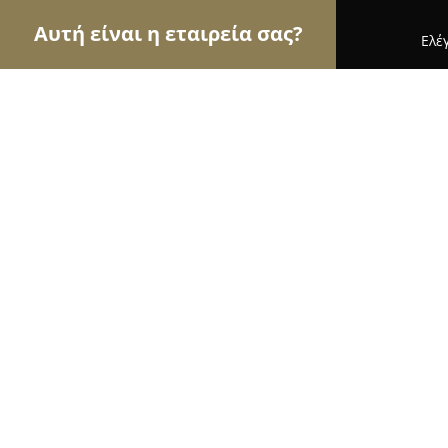
Αυτή είναι η εταιρεία σας?
Ελέ
Αετοί του εμπορίου
Καταστήματα Επίπλων, Μόδ
Η Μπουτίκ ΤΩΝ Φιλάθλων -Greek ar
Greece made in Greece
9.9
(55)
Θεσσαλονίκη, EGNATIAS 113
Εμφάνιση αριθμού τηλεφώνου