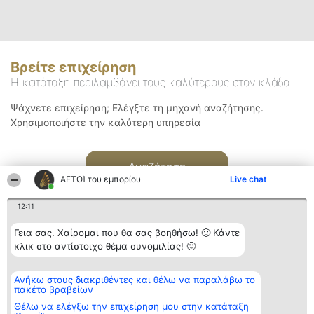
Βρείτε επιχείρηση
Η κατάταξη περιλαμβάνει τους καλύτερους στον κλάδο
Ψάχνετε επιχείρηση; Ελέγξτε τη μηχανή αναζήτησης.
Χρησιμοποιήστε την καλύτερη υπηρεσία
Αναζήτηση
ΑΕΤΟΊ του εμπορίου
Live chat
12:11
Γεια σας. Χαίρομαι που θα σας βοηθήσω! 🙂 Κάντε
κλικ στο αντίστοιχο θέμα συνομιλίας! 🙂
Διοργανωτής της
Κατάταξη
Επικοινωνία
Ανήκω στους διακριθέντες και θέλω να παραλάβω το
κατάταξης
Διακριθέντες
Επικοινωνία
πακέτο βραβείων
BEAUTIFUL COMPANY
Λίστα όλων
Μονοπρόσωπη ΙΚΕ
των
Θέλω να ελέγξω την επιχείρηση μου στην κατάταξη
ΤΗΛ. ΕΠΙΚΟΙΝΩΝΙΑΣ:
διακριθέντων