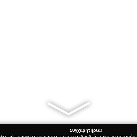
Συγχαρητήρια!
γξτε πώς μπορείτε να πάρετε το πακέτο βραβείων, για να απολαύσε