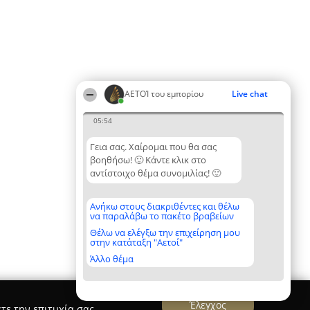
ΑΕΤΟΊ του εμπορίου
Live chat
05:54
Γεια σας. Χαίρομαι που θα σας
βοηθήσω! 🙂 Κάντε κλικ στο
αντίστοιχο θέμα συνομιλίας! 🙂
Ανήκω στους διακριθέντες και θέλω
να παραλάβω το πακέτο βραβείων
Θέλω να ελέγξω την επιχείρηση μου
στην κατάταξη "Αετοί"
Άλλο θέμα
Έλεγχος
τε την επιτυχία σας.