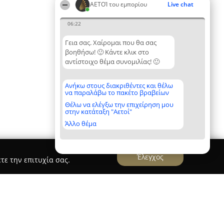
ΑΕΤΟΊ του εμπορίου
Live chat
06:22
Γεια σας. Χαίρομαι που θα σας
βοηθήσω! 🙂 Κάντε κλικ στο
αντίστοιχο θέμα συνομιλίας! 🙂
Ανήκω στους διακριθέντες και θέλω
να παραλάβω το πακέτο βραβείων
Θέλω να ελέγξω την επιχείρηση μου
στην κατάταξη "Αετοί"
Άλλο θέμα
Έλεγχος
τε την επιτυχία σας.