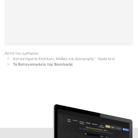
Αετοί του εμπορίου
Καταστήματα Επίπλων, Μόδας και Διατροφής - Ηρακλειο
Το Βοτανοπωλείο της Βασιλικής