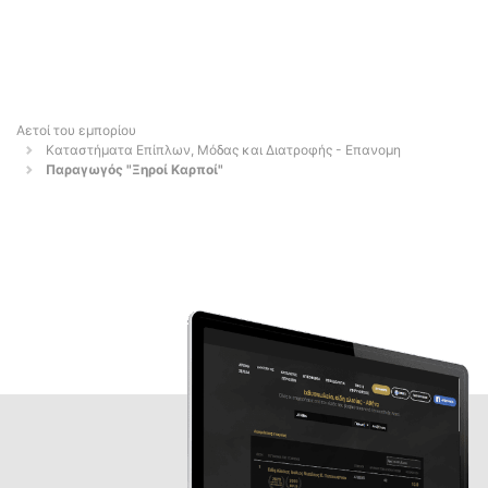
Αετοί του εμπορίου
Καταστήματα Επίπλων, Μόδας και Διατροφής - Επανομη
Παραγωγός "Ξηροί Καρποί"