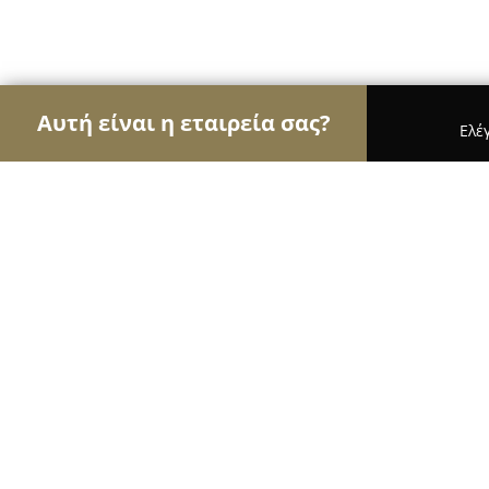
Αυτή είναι η εταιρεία σας?
Ελέ
Αετοί του εμπορίου
Καταστήματα Επίπλων, Μόδ
Πνακας Πέτρος & ΣΙΑ ΕΕ
8.8
(13)
Τυρναβοσ, 4ο χιλιόμετρο Τυρνάβου -Κοζανης