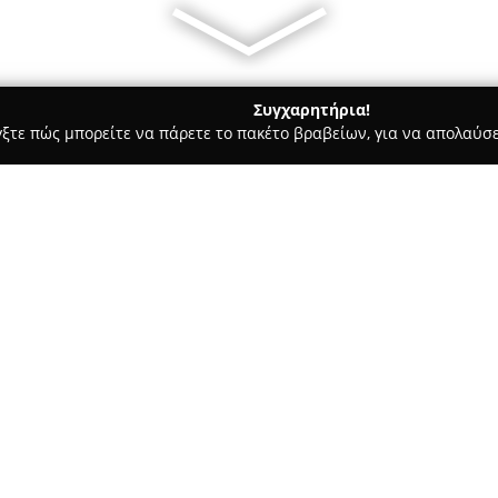
Συγχαρητήρια!
γξτε πώς μπορείτε να πάρετε το πακέτο βραβείων, για να απολαύσε
ας και Διατροφής - Τυρναβοσ
Πνακας Πέτρος & ΣΙΑ ΕΕ
Σχετικά με την εταιρεία:
Η
Πνάκας Πέτρος & ΣΙΑ Ε.Ε.
λε
αγγειοπλαστικής με έμφαση στ
Τύρναβο. Η εταιρεία, ως οικογ
από το 1860, μεταφέροντας τη 
πηλού από γενιά σε γενιά.
Στις εγκαταστάσεις της στο 4ο