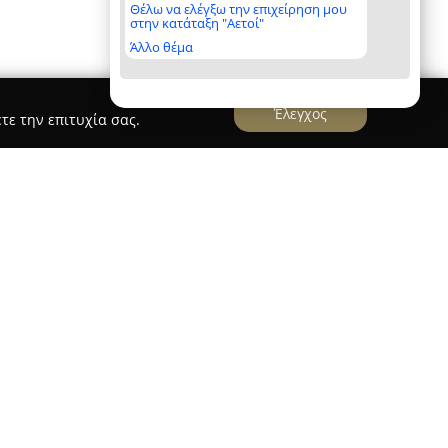
Θέλω να ελέγξω την επιχείρηση μου
στην κατάταξη "Αετοί"
Άλλο θέμα
Έλεγχος
τε την επιτυχία σας.
ιτουργεί ως ένα παραδοσιακό εργαστήριο
ην τέχνη της κεραμικής και βρίσκεται στον
ενειακή επιχείρηση, συνεχίζει μια μακρά πορεία
γνώση και το πάθος για την επεξεργασία του
 χιλιόμετρο Τυρνάβου – Ελασσόνας, το