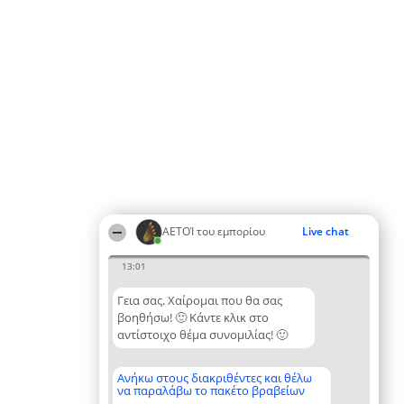
ΑΕΤΟΊ του εμπορίου
Live chat
13:01
Γεια σας. Χαίρομαι που θα σας
βοηθήσω! 🙂 Κάντε κλικ στο
αντίστοιχο θέμα συνομιλίας! 🙂
Ανήκω στους διακριθέντες και θέλω
να παραλάβω το πακέτο βραβείων