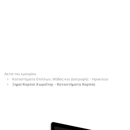
Αετοί του εμπορίου
Καταστήματα Επίπλων, Μόδας και Διατροφής - Ηρακλειο
Ξηροί Καρποί Χωραΐτης - Καταστήματα Καρπός