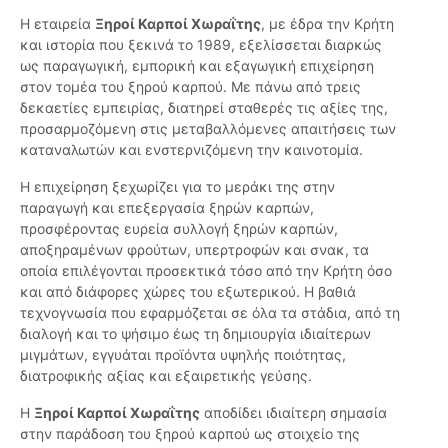
Η εταιρεία
Ξηροί Καρποί Χωραΐτης
, με έδρα την Κρήτη
και ιστορία που ξεκινά το 1989, εξελίσσεται διαρκώς
ως παραγωγική, εμπορική και εξαγωγική επιχείρηση
στον τομέα του ξηρού καρπού. Με πάνω από τρεις
δεκαετίες εμπειρίας, διατηρεί σταθερές τις αξίες της,
προσαρμοζόμενη στις μεταβαλλόμενες απαιτήσεις των
καταναλωτών και ενστερνιζόμενη την καινοτομία.
Η επιχείρηση ξεχωρίζει για το μεράκι της στην
παραγωγή και επεξεργασία ξηρών καρπών,
προσφέροντας ευρεία συλλογή ξηρών καρπών,
αποξηραμένων φρούτων, υπερτροφών και σνακ, τα
οποία επιλέγονται προσεκτικά τόσο από την Κρήτη όσο
και από διάφορες χώρες του εξωτερικού. Η βαθιά
τεχνογνωσία που εφαρμόζεται σε όλα τα στάδια, από τη
διαλογή και το ψήσιμο έως τη δημιουργία ιδιαίτερων
μιγμάτων, εγγυάται προϊόντα υψηλής ποιότητας,
διατροφικής αξίας και εξαιρετικής γεύσης.
Η
Ξηροί Καρποί Χωραΐτης
αποδίδει ιδιαίτερη σημασία
στην παράδοση του ξηρού καρπού ως στοιχείο της