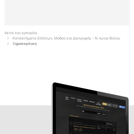
Αετοί του εμπορίου
Καταστήματα Επίπλων, Μόδας και Διατροφής - Ν. Ιωνια Βολου
Ξηροκαρπικη