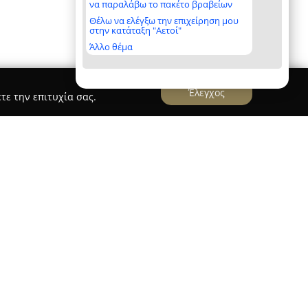
να παραλάβω το πακέτο βραβείων
Θέλω να ελέγξω την επιχείρηση μου
στην κατάταξη "Αετοί"
Άλλο θέμα
Έλεγχος
τε την επιτυχία σας.
έκα & ΣΙΑ ΟΕ"
 "Σ. Γκιουλέκα & ΣΙΑ ΟΕ"
εδρεύει στην
και ειδικεύεται στο εμπόριο κυνηγετικών ειδών.
 πλούσια συλλογή προϊόντων που καλύπτουν
 και υπαίθριων δραστηριοτήτων. Η γκάμα της
νηγετικών όπλων, όπως καραμπίνες, super pose,