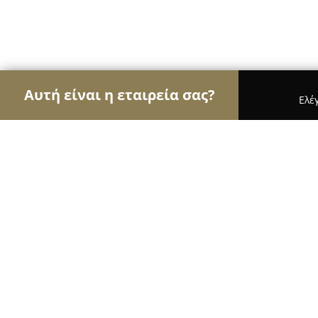
Αυτή είναι η εταιρεία σας?
Ελέ
Αετοί του εμπορίου
Καταστήματα Επίπλων, Μόδ
Κυνηγετικά Είδη "Σ. Γκιουλέκα & ΣΙ