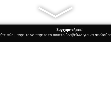
Συγχαρητήρια!
γξτε πώς μπορείτε να πάρετε το πακέτο βραβείων, για να απολαύσε
ας και Διατροφής - Θεσσαλονίκη
Κυνηγετικά Είδη "Σ. Γκιουλ
Α ΟΕ"
Σχετικά με την εταιρεία:
Η επιχείρηση
Κυνηγετικά Είδη
Ολύμπου 56, στη Θεσσαλονίκη, 
Στο κατάστημά της διατίθεται
ανάγκες κυνηγιού, σκοποβολής
Δείτε περισσότερα >>
περιλαμβάνει διάφορα είδη κυ