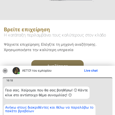
Βρείτε επιχείρηση
Η κατάταξη περιλαμβάνει τους καλύτερους στον κλάδο
Ψάχνετε επιχείρηση; Ελέγξτε τη μηχανή αναζήτησης.
Χρησιμοποιήστε την καλύτερη υπηρεσία
Αναζήτηση
ΑΕΤΟΊ του εμπορίου
Live chat
16:18
Γεια σας. Χαίρομαι που θα σας βοηθήσω! 🙂 Κάντε
κλικ στο αντίστοιχο θέμα συνομιλίας! 🙂
Διοργανωτής της
Κατάταξη
Επικοινωνία
Ανήκω στους διακριθέντες και θέλω να παραλάβω το
κατάταξης
Διακριθέντες
Επικοινωνία
πακέτο βραβείων
BEAUTIFUL COMPANY
Λίστα όλων
Μονοπρόσωπη ΙΚΕ