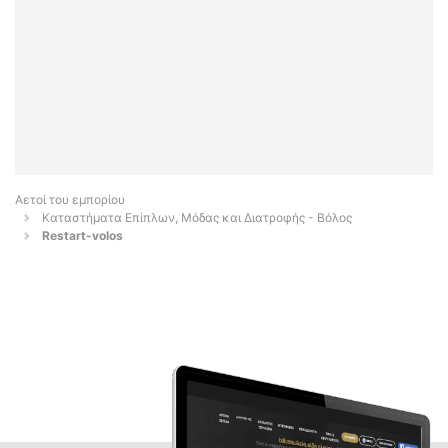
Αετοί του εμπορίου
Καταστήματα Επίπλων, Μόδας και Διατροφής - Βόλος
Restart-volos