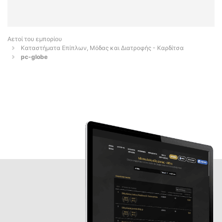
Αετοί του εμπορίου
Καταστήματα Επίπλων, Μόδας και Διατροφής - Καρδίτσα
pc-globe