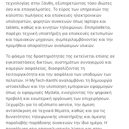
τεχνολογίας στην Ξάνθη, εξυπηρετώντας τόσο ιδιώτες
όσο και επαγγελματίες. Το εύρος των υπηρεσιών της
καλύπτει πωλήσεις και επισκευές ηλεκτρονικών
υπολογιστών, φορητών συσκευών όπως laptops και
tablets, καθώς και κινητών τηλεφώνων. Επιπρόσθετα,
παρέχει τεχνική υποστήριξη για επισκευές εκτυπωτών
και ταμειακών μηχανών, συμπεριλαμβάνοντας και την
προμήθεια απαραίτητων αναλώσιμων υλικών.
Το φάσμα της δραστηριότητάς της εκτείνεται επίσης σε
εγκαταστάσεις δικτύων, συστημάτων συναγερμού και
καμερών ασφαλείας, διασφαλίζοντας τη
λειτουργικότητα και την ασφάλεια των υποδομών των
πελατών. Η MyTech-Xanthi αναλαμβάνει τη δημιουργία
ιστοσελίδων και την υλοποίηση εμπορικών εφαρμογών
όπως οι εφαρμογές Mydata, ενισχύοντας την ψηφιακή
προβολή και εσωτερική οργάνωση των επιχειρήσεων.
Ξεχωρίζει για το αξιόπιστο service, την άμεση
ανταπόκριση σε τεχνικά θέματα, καθώς και για τις
δυνατότητες τηλεφωνικής υποστήριξης και άμεσης
παραλαβής-παράδοσης συσκευών την ίδια ημέρα. Η
προσήλωση στις επαγγελματικές λύσεις και στην