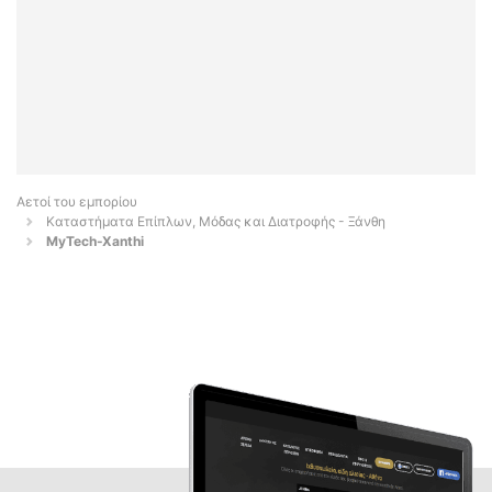
Αετοί του εμπορίου
Καταστήματα Επίπλων, Μόδας και Διατροφής - Ξάνθη
MyTech-Xanthi