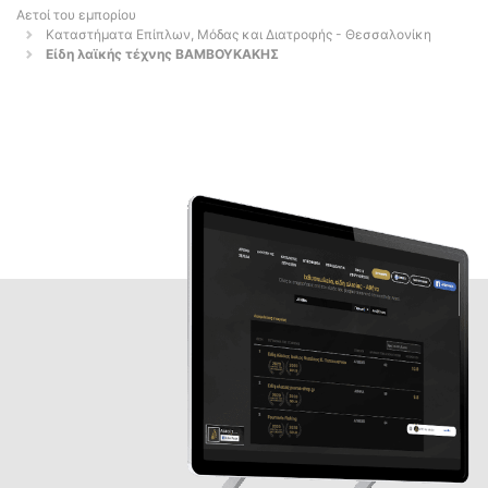
Αετοί του εμπορίου
Καταστήματα Επίπλων, Μόδας και Διατροφής - Θεσσαλονίκη
Είδη λαϊκής τέχνης ΒΑΜΒΟΥΚΑΚΗΣ