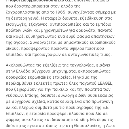
που δραστηριοποιείται στον κλάδο της
ζαχαροπλαστικής από το 1965, συνεχίζοντας σήμερα με
τη δεύτερη γενιά. Η εταιρεία διαθέτει εξειδίκευση στις
εισαγωγές, εξαγωγές, αντιπροσωπείες και το εμπόριο
πρώτων υλών και μηχανημάτων για σοκολάτα, παγωτό
και καφέ, εξυπηρετώντας ένα ευρύ φάσμα απαιτήσεων
της αγοράς. Συνεργάζεται με σημαντικούς ευρωπαϊκούς
οίκους, προσφέροντας προϊόντα υψηλού ποιοτικού
επιπέδου και προδιαγραφών σε ανταγωνιστικές τιμές.
Ακολουθώντας τις εξελίξεις της τεχνολογίας, εισάγει
στην Ελλάδα σύγχρονα μηχανήματα, εκπροσωπώντας
κορυφαίες ευρωπαϊκές εταιρείες. Η γκάμα της
περιλαμβάνει εκλεκτές πρώτες ύλες παγωτού LEAGEL,
που ξεχωρίζουν για την ποικιλία και την ποιότητα των
γεύσεων. Επίσης, διαθέτει συλλογή ειδών συσκευασίας
με σύγχρονα σχέδια, κατασκευασμένα από πρωτογενή
υλικά, πλήρως συμβατά με τις προδιαγραφές της Ε.Ε.
Επιπλέον, η εταιρεία προσφέρει πλούσια ποικιλία σε
φόρμες σοκολάτας και διακοσμητικά είδη. Με έδρα τις
ιδιόκτητες εγκαταστάσεις της στη Θεσσαλονίκη, η Αφοι