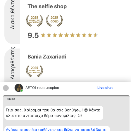
Διακριθέντες
The selfie shop
9.5
Διακριθέντες
Bania Zaxariadi
8.6
ΑΕΤΟΊ του εμπορίου
Live chat
06:13
Διοργανωτής της
Κατάταξη
Επικοινωνία
Γεια σας. Χαίρομαι που θα σας βοηθήσω! 🙂 Κάντε
κατάταξης
Διακριθέντες
Επικοινωνία
BEAUTIFUL COMPANY
Λίστα όλων
κλικ στο αντίστοιχο θέμα συνομιλίας! 🙂
Μονοπρόσωπη ΙΚΕ
των
ΤΗΛ. ΕΠΙΚΟΙΝΩΝΙΑΣ:
διακριθέντων
2104128019
Μεθοδολογία
Ανήκω στους διακριθέντες και θέλω να παραλάβω το