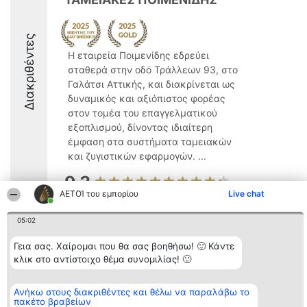
Διακριθέντες
Η εταιρεία Ποιμενίδης εδρεύει
σταθερά στην οδό Τράλλεων 93, στο
Γαλάτσι Αττικής, και διακρίνεται ως
δυναμικός και αξιόπιστος φορέας
στον τομέα του επαγγελματικού
εξοπλισμού, δίνοντας ιδιαίτερη
έμφαση στα συστήματα ταμειακών
και ζυγιστικών εφαρμογών. ...
9.3
ΑΕΤΟΊ του εμπορίου
Live chat
05:02
Διοργανωτής της
Κατάταξη
Επικοινωνία
κατάταξης
Διακριθέντες
Επικοινωνία
Γεια σας. Χαίρομαι που θα σας βοηθήσω! 🙂 Κάντε
BEAUTIFUL COMPANY
Λίστα όλων
κλικ στο αντίστοιχο θέμα συνομιλίας! 🙂
Μονοπρόσωπη ΙΚΕ
των
ΤΗΛ. ΕΠΙΚΟΙΝΩΝΙΑΣ:
διακριθέντων
2104128019
Μεθοδολογία
email:
Ανήκω στους διακριθέντες και θέλω να παραλάβω το
Όροι &
πακέτο βραβείων
aetoi@beautifulcompany.co
προϋποθέσεις