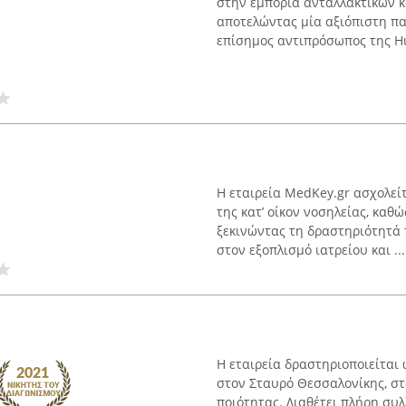
στην εμπορία ανταλλακτικών κ
αποτελώντας μία αξιόπιστη πα
επίσημος αντιπρόσωπος της Hus
Η εταιρεία MedKey.gr ασχολείτ
της κατ’ οίκον νοσηλείας, καθ
ξεκινώντας τη δραστηριότητά τ
στον εξοπλισμό ιατρείου και ...
Η εταιρεία δραστηριοποιείται
στον Σταυρό Θεσσαλονίκης, σ
ποιότητας. Διαθέτει πλήρη συ