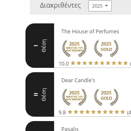
Διακριθέντες
2025
The House of Perfumes
Θέση
I
10.0
Dear Candle's
Θέση
II
9.8
(
Pasalis