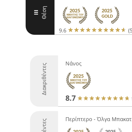
Θέση
III
9.6
(
Νάνος
Διακριθέντες
8.7
Περίπτερο - Όλγα Μπακατ