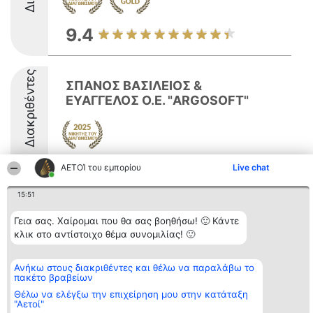
9.4
Διακριθέντες
ΣΠΑΝΟΣ ΒΑΣΙΛΕΙΟΣ &
ΕΥΑΓΓΕΛΟΣ Ο.Ε. "ARGOSOFT"
8.5
ΑΕΤΟΊ του εμπορίου
Live chat
15:51
Διοργανωτής της
Κατάταξη
Επικοινωνία
Γεια σας. Χαίρομαι που θα σας βοηθήσω! 🙂 Κάντε
κατάταξης
Διακριθέντες
Επικοινωνία
κλικ στο αντίστοιχο θέμα συνομιλίας! 🙂
BEAUTIFUL COMPANY
Λίστα όλων
Μονοπρόσωπη ΙΚΕ
των
ΤΗΛ. ΕΠΙΚΟΙΝΩΝΙΑΣ:
διακριθέντων
Ανήκω στους διακριθέντες και θέλω να παραλάβω το
2104128019
Μεθοδολογία
πακέτο βραβείων
email:
Όροι &
aetoi@beautifulcompany.co
προϋποθέσεις
Θέλω να ελέγξω την επιχείρηση μου στην κατάταξη
ΠΟΛΙΤΙΚΗ
"Αετοί"
ΑΠΟΡΡΗΤΟΥ