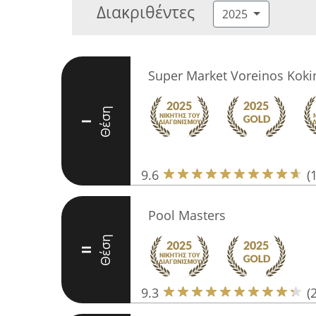
Διακριθέντες
2025
Super Market Voreinos Kokin
Θέση
I
9.6
(
Pool Masters
Θέση
II
9.3
(